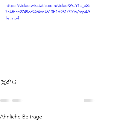
https://video.wixstatic.com/video/29a91a_e25
7c4fbcc2749cc94f4cd4613b1d931/720p/mp4/f
ile.mp4
Ähnliche Beiträge