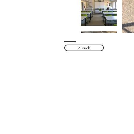
Zurück
Kontakt
Schule am Schloss Potsdam
Esplanade 5
14469 Potsdam