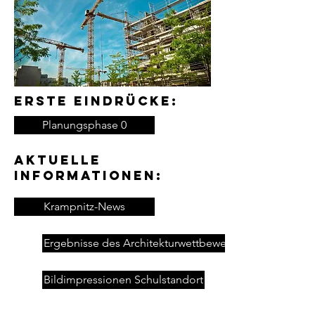
Erste Eindrücke:
Planungsphase 0
Aktuelle
Informationen:
Krampnitz-News
Ergebnisse des Architekturwettbewerbs
Bildimpressionen Schulstandort