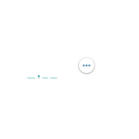
Kontakt
Schule am Schloss Potsdam
Esplanade 5
14469 Potsdam
Tel.:
0331 289 6250