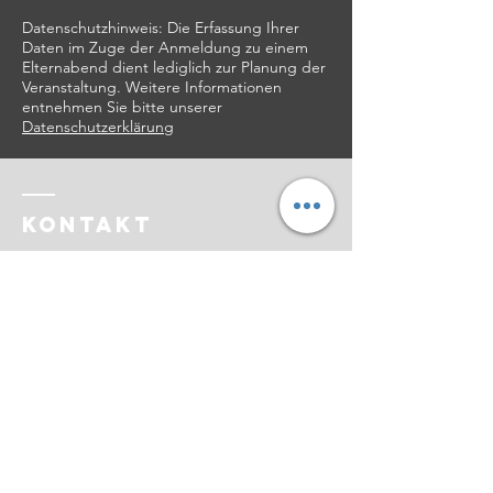
Datenschutzhinweis: Die Erfassung Ihrer
Daten im Zuge der Anmeldung zu einem
Elternabend dient lediglich zur Planung der
Veranstaltung. Weitere Informationen
entnehmen Sie bitte unserer
Datenschutzerklärung
Kontakt
Schule am Schloss Potsdam
Esplanade 5
14469 Potsdam
Tel.:
0331 289 6250