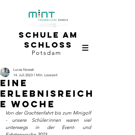
Schule am
Schloss
Potsdam
Lucas Nowak
14. Juli 2023
1 Min. Lesezeit
Eine
Erlebnisreich
e Woche
Von der Grachtenfahrt bis zum Minigolf 
- unsere Schüler:innen waren viel 
unterwegs in der Event- und 
Fahrtenwoche 2023.