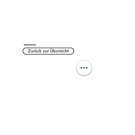
Zurück zur Übersicht
Kontakt
Schule am Schloss Potsdam
Esplanade 5
14469 Potsdam
Tel.:
0331 289 6250