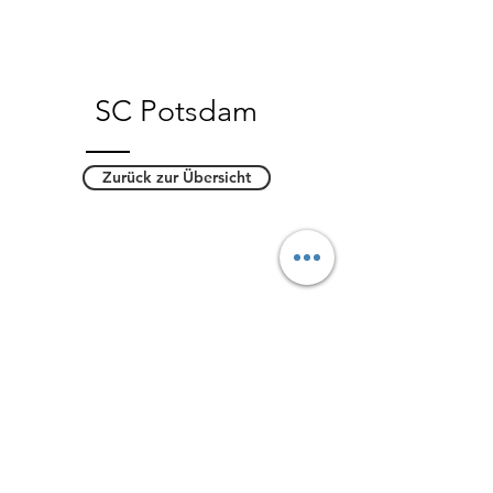
SC Potsdam
Zurück zur Übersicht
Kontakt
Schule am Schloss Potsdam
Esplanade 5
14469 Potsdam
Tel.:
0331 289 6250