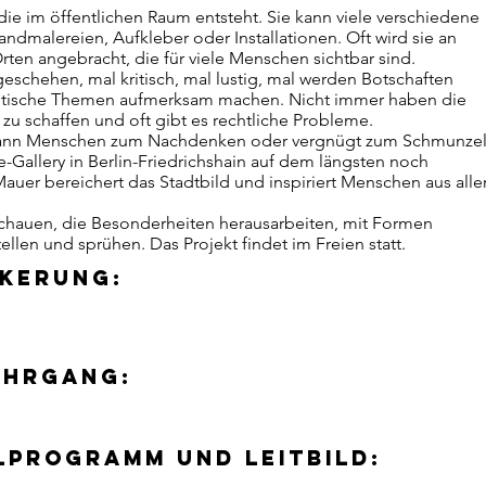
 die im öffentlichen Raum entsteht. Sie kann viele verschiedene
dmalereien, Aufkleber oder Installationen. Oft wird sie an
en angebracht, die für viele Menschen sichtbar sind.
eschehen, mal kritisch, mal lustig, mal werden Botschaften
politische Themen aufmerksam machen. Nicht immer haben die
 zu schaffen und oft gibt es rechtliche Probleme.
nd kann Menschen zum Nachdenken oder vergnügt zum Schmunze
-Gallery in Berlin-Friedrichshain auf dem längsten noch
 Mauer bereichert das Stadtbild und inspiriert Menschen aus alle
chauen, die Besonderheiten herausarbeiten, mit Formen
llen und sprühen. Das Projekt findet im Freien statt.
nkerung:
ahrgang:
lprogramm und Leitbild: