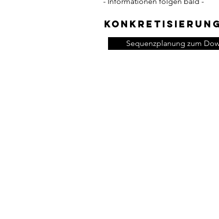
- Informationen folgen bald -
Konkretisierun
Sequenzplanung zum Dow